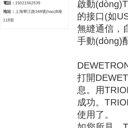
啟動(dòng
電話：
15021562539
地址：
上海華江路348號(hào)B座
的接口(如USB
118室
無縫通信，自動
手動(dòng)配
DEWETRON 
打開DEWET
息。用TRI
成功。TRIO
使用了。
如您所見，TRI