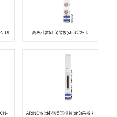
-DI-
高級計數(shù)器數(shù)采板卡
TRION-CNT
ON-
ARINC協(xié)議美軍標數(shù)采板卡