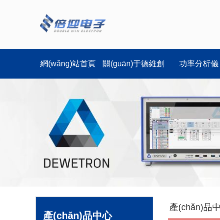
網(wǎng)站首頁
關(guān)于德維創
功率分析儀
(chuàng)
產(chǎn)品
產(chǎn)品中心