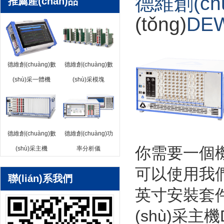
德維創(chu
推薦產(chǎn)品
(tǒng)
DE
德維創(chuàng)數
德維創(chuàng)數
(shù)采一體機
(shù)采模塊
德維創(chuàng)數
德維創(chuàng)功
你需要一個機架
(shù)采主機
率分析儀
可以使用我們
聯(lián)系我們
英寸安裝套
(shù)采主