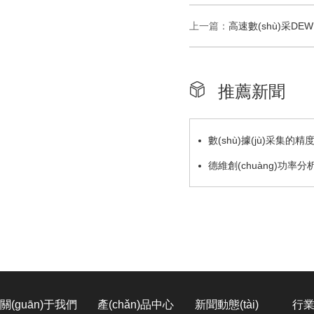
上一篇：
高速數(shù)采DEW
推薦新聞
數(shù)據(jù)采集的精度
德維創(chuàng)功率分
電動汽車測試中的對比
關(guān)于我們
產(chǎn)品中心
新聞動態(tài)
行業