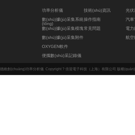
功率分析儀
技術(shù)資訊
光伏
數(shù)據(jù)采集系統
操作指南
汽車
(tǒng)
數(shù)據(jù)采集模塊
常見問題
電力
數(shù)據(jù)采集附件
航空
OXYGEN軟件
便攜數(shù)采記錄儀
德維創(chuàng)功率分析儀
Copyright ? 倍迎電子科技（上海）有限公司 版權(quán