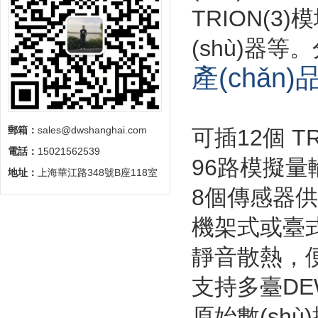
TRION(3)模
(shù)器等
產(chǎn
郵箱：
sales@dwshanghai.com
可插12個 T
電話：
15021562539
96路模擬量
地址：
上海華江路348號B座118室
8個傳感器
機架式或臺式數
靜音散熱
支持多臺DEW
原始數(shù)