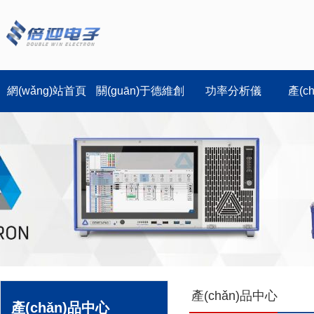
網(wǎng)站首頁
關(guān)于德維創
功率分析儀
產(c
(chuàng)
產(chǎn)品中心
產(chǎn)品中心