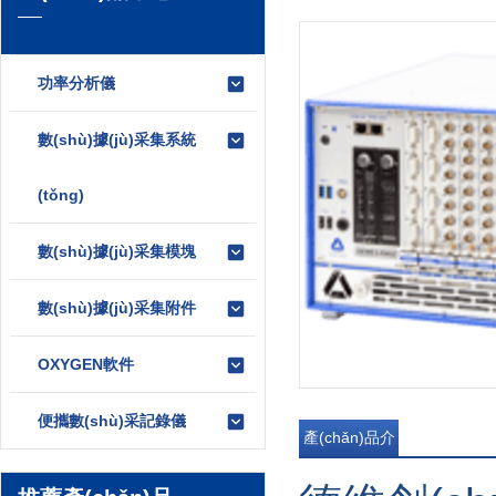
功率分析儀
數(shù)據(jù)采集系統
(tǒng)
數(shù)據(jù)采集模塊
數(shù)據(jù)采集附件
OXYGEN軟件
便攜數(shù)采記錄儀
產(chǎn)品介
紹